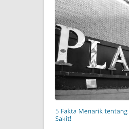
5 Fakta Menarik tentang
Sakit!