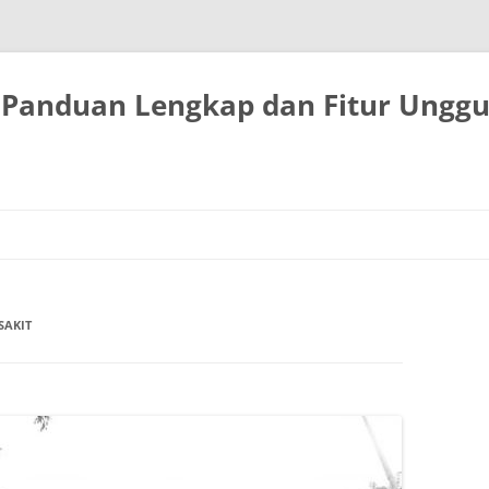
 Panduan Lengkap dan Fitur Unggu
SAKIT