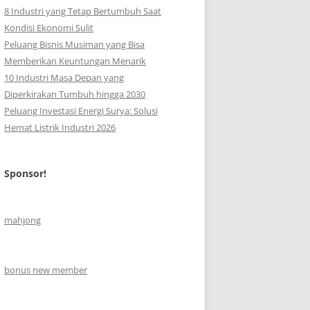
8 Industri yang Tetap Bertumbuh Saat
Kondisi Ekonomi Sulit
Peluang Bisnis Musiman yang Bisa
Memberikan Keuntungan Menarik
10 Industri Masa Depan yang
Diperkirakan Tumbuh hingga 2030
Peluang Investasi Energi Surya: Solusi
Hemat Listrik Industri 2026
Sponsor!
mahjong
bonus new member