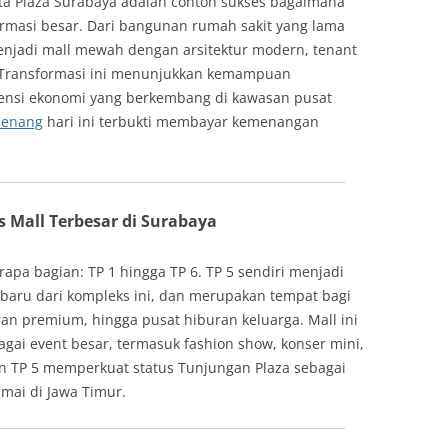
elta Plaza Surabaya adalah contoh sukses bagaimana
ormasi besar. Dari bangunan rumah sakit yang lama
enjadi mall mewah dengan arsitektur modern, tenant
m. Transformasi ini menunjukkan kemampuan
tensi ekonomi yang berkembang di kawasan pusat
menang
hari ini terbukti membayar kemenangan
s Mall Terbesar di Surabaya
erapa bagian: TP 1 hingga TP 6. TP 5 sendiri menjadi
aru dari kompleks ini, dan merupakan tempat bagi
an premium, hingga pusat hiburan keluarga. Mall ini
gai event besar, termasuk fashion show, konser mini,
n TP 5 memperkuat status Tunjungan Plaza sebagai
amai di Jawa Timur.