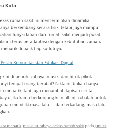
si Kota
bekas rumah sakit ini mencerminkan dinamika
hanya berkembang secara fisik, tetapi juga mampu
ahan fungsi lahan dari rumah sakit menjadi pusat
ta ini terus beradaptasi dengan kebutuhan zaman,
menarik di balik tiap sudutnya.
 Peran Komunitas dan Edukasi Digital
kini di penuhi cahaya, musik, dan hiruk-pikuk
nyi tempat orang berobat? Fakta ini bukan hanya
n menarik, tapi juga menambah lapisan cerita
baya. Jika kamu berkunjung ke mall ini, cobalah untuk
unan memiliki masa lalu — dan terkadang, masa lalu
ngkan.
akta menarik
,
mall di surabaya bekas rumah sakit
pada
Juni 11,