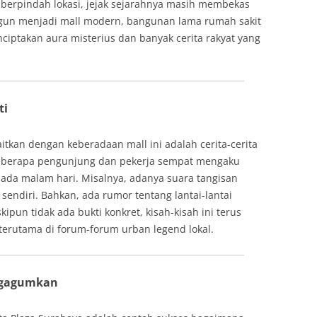
 berpindah lokasi, jejak sejarahnya masih membekas
ngun menjadi mall modern, bangunan lama rumah sakit
nciptakan aura misterius dan banyak cerita rakyat yang
ti
kaitkan dengan keberadaan mall ini adalah cerita-cerita
 Beberapa pengunjung dan pekerja sempat mengaku
ada malam hari. Misalnya, adanya suara tangisan
sendiri. Bahkan, ada rumor tentang lantai-lantai
ipun tidak ada bukti konkret, kisah-kisah ini terus
erutama di forum-forum urban legend lokal.
engagumkan