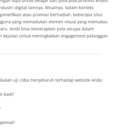
jangan lupa untuk belajar dari pola-pola promosi kreatif
dustri digital lainnya. Misalnya, dalam konteks
gameifikasi atau promosi berhadiah, beberapa situs
engguna yang memadukan elemen visual yang memukau
eru. Anda bisa menerapkan pola serupa dalam
iah kejutan untuk meningkatkan engagement pelanggan
akukan uji coba menyeluruh terhadap website Anda:
n baik?
?
ptimal?